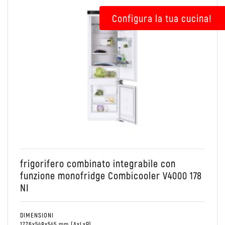
Conservare
Colonna
Combinato Frigo/Freezer
frigorifero combinato integrabile con
funzione monofridge Combicooler V4000 178
NI
DIMENSIONI
1776x548x545 mm (AxLxP)