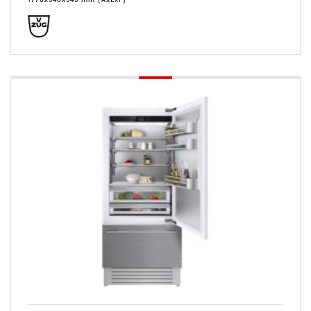
Conservare
Colonna
Combinato Frigo/Freezer