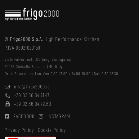
© Frigo2000 S.p.A.
High Performance Kitchen
P.IVA 06921020159
Viale Fulvio Testi, 125 (ang. Via Liguria)
20092 Cinisello Balsamo (MI) Italy
Orari Showroom: Lun-Ven 9:00-13:00 / 14:00-18:00 | Sab 9:30-12:30
info@frigo2000.it
+39 02.66.04.71.47
+39 02.66.04.72.60
FACEBOOK
INSTAGRAM
Privacy Policy
Cookie Policy