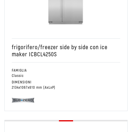
Conservare
Side by side
Combinato Frigo/Freezer
frigorifero/freezer side by side con ice
maker ICBCL4250S
FAMIGLIA
Classic
DIMENSIONI
2134x1067x610 mm (AxLxP)