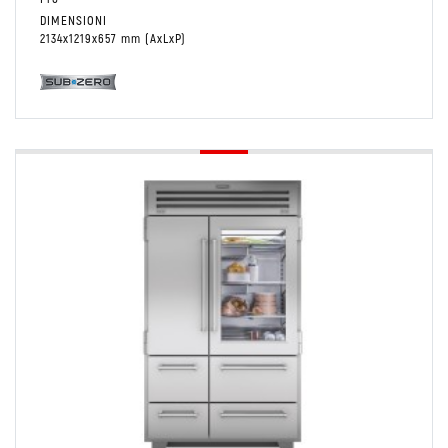
DIMENSIONI
2134x1219x657 mm (AxLxP)
Conservare
PRO48
Combinato Frigo/Freezer