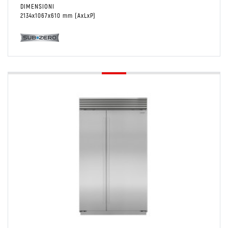
DIMENSIONI
2134x1067x610 mm (AxLxP)
Conservare
Side by side
Combinato Frigo/Freezer