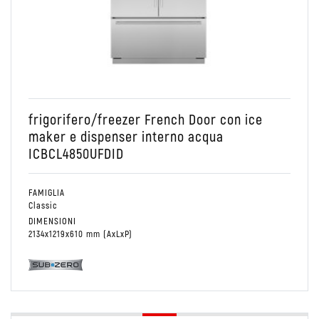
Conservare
French door
Combinato Frigo/Freezer
frigorifero/freezer French Door con ice
maker e dispenser interno acqua
ICBCL4850UFDID
FAMIGLIA
Classic
DIMENSIONI
2134x1219x610 mm (AxLxP)