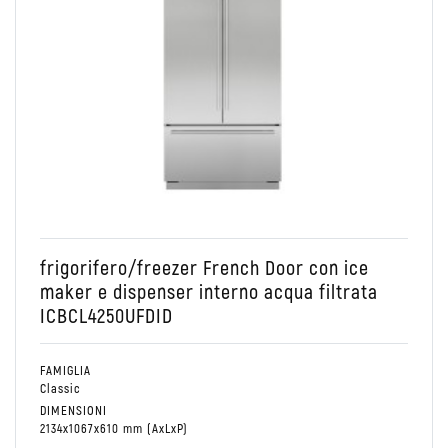
Conservare
French door
Combinato Frigo/Freezer
frigorifero/freezer French Door con ice
maker e dispenser interno acqua filtrata
ICBCL4250UFDID
FAMIGLIA
Classic
DIMENSIONI
2134x1067x610 mm (AxLxP)