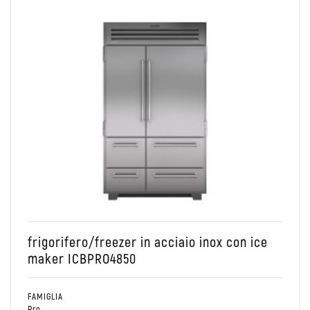
Conservare
PRO48
Combinato Frigo/Freezer
frigorifero/freezer in acciaio inox con ice
maker ICBPRO4850
FAMIGLIA
Pro