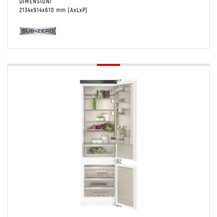
DIMENSIONI
2134x914x610 mm (AxLxP)
Conservare
Colonna
Combinato Frigo/Freezer