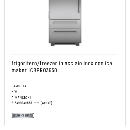
Conservare
PRO48
Combinato Frigo/Freezer
frigorifero/freezer in acciaio inox con ice
maker ICBPRO3650
FAMIGLIA
Pro
DIMENSIONI
2134x914x657 mm (AxLxP)