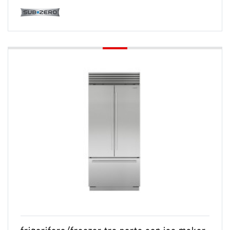
Conservare
French door
Combinato Frigo/Freezer