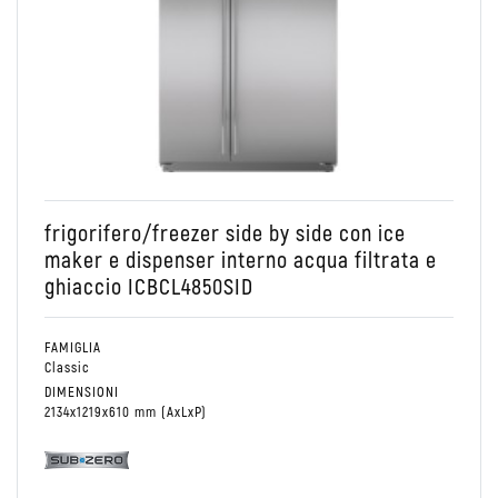
Conservare
Side by side
Combinato Frigo/Freezer
frigorifero/freezer side by side con ice
maker e dispenser interno acqua filtrata e
ghiaccio ICBCL4850SID
FAMIGLIA
Classic
DIMENSIONI
2134x1219x610 mm (AxLxP)