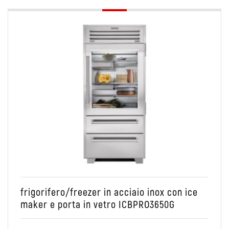
Conservare
PRO48
Combinato Frigo/Freezer
frigorifero/freezer in acciaio inox con ice
maker e porta in vetro ICBPRO3650G