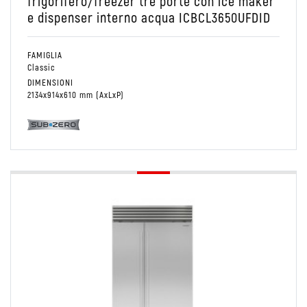
frigorifero/freezer tre porte con ice maker
e dispenser interno acqua ICBCL3650UFDID
FAMIGLIA
Classic
DIMENSIONI
2134x914x610 mm (AxLxP)