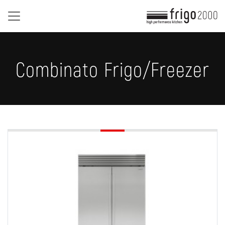
Informativa sulla raccolta
Combinato Frigo/Freezer