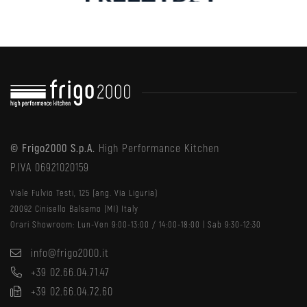
© Frigo2000 S.p.A.
High Performance Kitchen
P.IVA 06921020159
Viale Fulvio Testi, 125 (ang. Via Liguria)
20092 Cinisello Balsamo (MI) Italy
Orari Showroom: Lun-Ven 9:00-13:00 / 14:00-18:00 | Sab 9:30-12:30
info@frigo2000.it
+39 02.66.04.71.47
+39 02.66.04.72.60