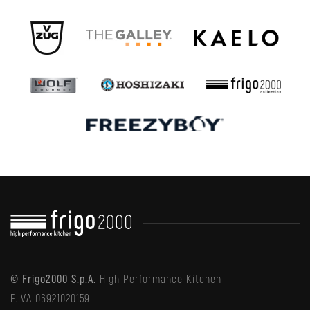
© Frigo2000 S.p.A.
High Performance Kitchen
P.IVA 06921020159